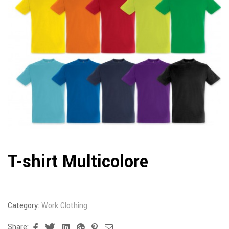
T-shirt Multicolore
Category:
Work Clothing
Share:
Facebook
Twitter
Linkedin
Google+
Pinterest
Email