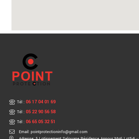
06 17 04 01 69
Tél :
05 22 90 56 58
Tél :
06 65 05 32 51
Tél :
Email: pointprotectioninfo@gmail.com
Adresse: 5 Lotissement Selouane Résidence Annour Mg6 Lot5-6 - 