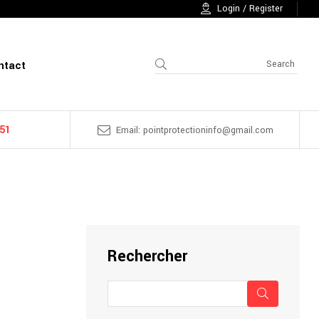
Login / Register
ntact
 51
Email: pointprotectioninfo@gmail.com
Rechercher