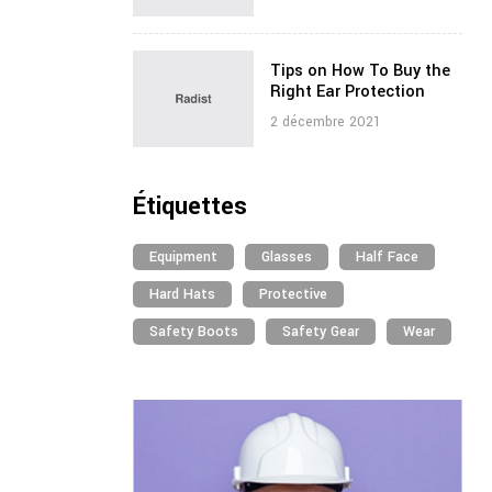
Tips on How To Buy the
Right Ear Protection
2 décembre 2021
Étiquettes
Equipment
Glasses
Half Face
Hard Hats
Protective
Safety Boots
Safety Gear
Wear