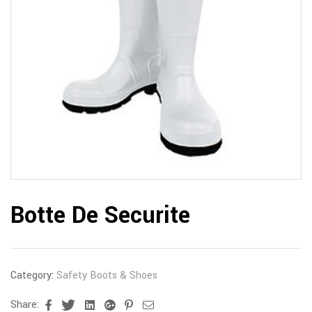
Botte De Securite
Category:
Safety Boots & Shoes
Share:
Facebook
Twitter
Linkedin
Google+
Pinterest
Email