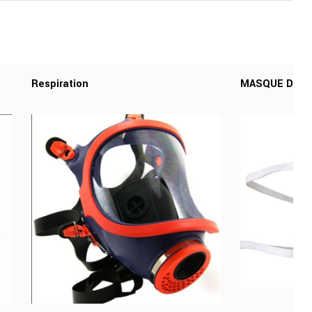
Respiration
MASQUE DE TR