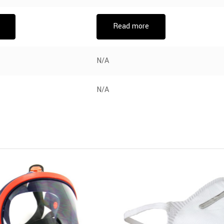
Read more
N/A
N/A