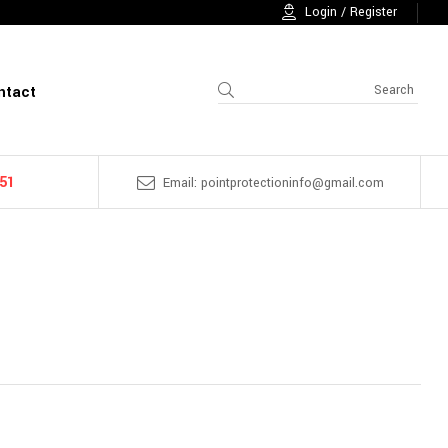
Login / Register
ntact
 51
Email: pointprotectioninfo@gmail.com